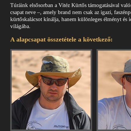
Túráink elsősorban a Vitéz Kürtős támogatásával val
csapat neve –, amely brand nem csak az igazi, faszénp
kürtőskalácsot kínálja, hanem különleges élményt és i
világába.
A alapcsapat összetétele a következő: