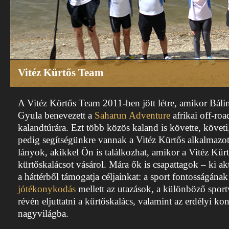
Vitéz Kürtős Team
A Vitéz Körtős Team 2011-ben jött létre, amikor Bálin
Gyula benevezett a
Saharun Adventure
afrikai off-roa
kalandtúrára. Ezt több közös kaland is követte, követi
pedig segítségünkre vannak a Vitéz Kürtős alkalmazotta
lányok, akikkel Ön is találkozhat, amikor a Vitéz Kür
kürtőskalácsot vásárol. Mára ők is csapattagok – ki akt
a háttérből támogatja céljainkat: a sport fontosságána
jótékonykodás
mellett az utazások, a különböző spor
révén eljuttatni a kürtőskalács, valamint az erdélyi kon
nagyvilágba.