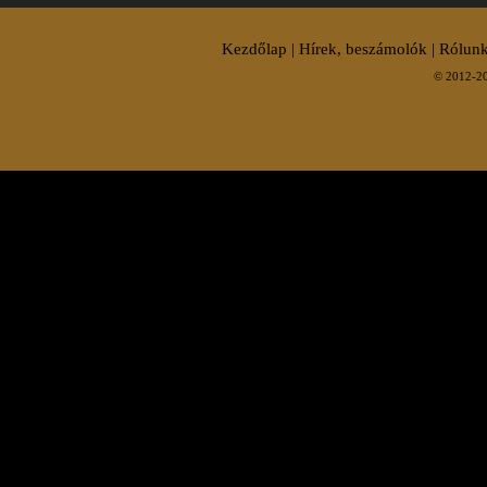
Kezdőlap
|
Hírek, beszámolók
|
Rólunk
© 2012-20