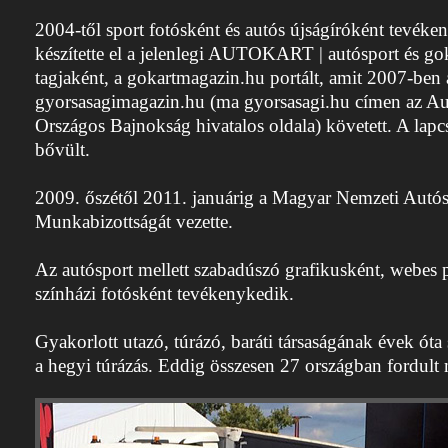
2004-től sport fotósként és autós újságíróként tevék
készítette el a jelenlegi AUTOKART | autósport és gok
tagjaként, a gokartmagazin.hu portált, amit 2007-ben 
gyorsasagimagazin.hu (ma gyorsasagi.hu címen az Au
Országos Bajnokság hivatalos oldala) követett. A lapcs
bővült.
2009. őszétől 2011. januárig a Magyar Nemzeti Autó
Munkabizottságát vezette.
Az autósport mellett szabadúszó grafikusként, webes
színházi fotósként tevékenykedik.
Gyakorlott utazó, túrázó, baráti társaságának évek óta
a hegyi túrázás. Eddig összesen 27 országban fordult