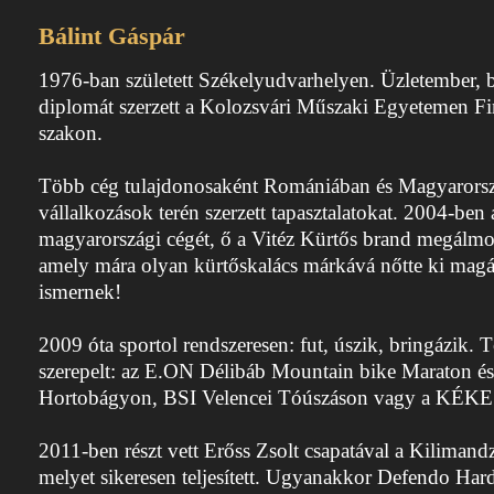
Bálint Gáspár
1976-ban született Székelyudvarhelyen. Üzletember,
diplomát szerzett a Kolozsvári Műszaki Egyetemen 
szakon.
Több cég tulajdonosaként Romániában és Magyaror
vállalkozások terén szerzett tapasztalatokat. 2004-ben a
magyarországi cégét, ő a Vitéz Kürtős brand megálmo
amely mára olyan kürtőskalács márkává nőtte ki magát
ismernek!
2009 óta sportol rendszeresen: fut, úszik, bringázik.
szerepelt: az E.ON Délibáb Mountain bike Maraton és
Hortobágyon, BSI Velencei Tóúszáson vagy a K
2011-ben részt vett Erőss Zsolt csapatával a Kiliman
melyet sikeresen teljesített. Ugyanakkor Defendo Hard 