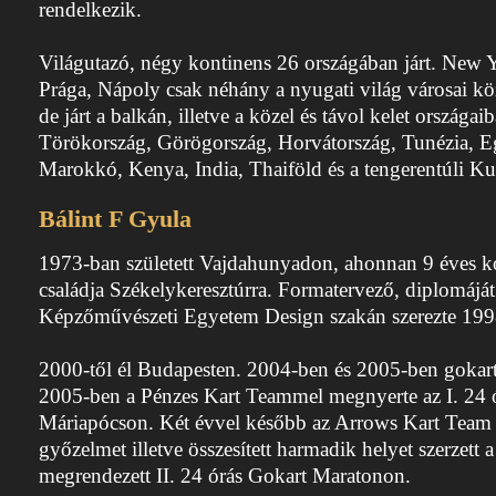
rendelkezik.
Világutazó, négy kontinens 26 országában járt. New 
Prága, Nápoly csak néhány a nyugati világ városai kö
de járt a balkán, illetve a közel és távol kelet országaib
Törökország, Görögország, Horvátország, Tunézia, E
Marokkó, Kenya, India, Thaiföld és a tengerentúli K
Bálint F Gyula
1973-ban született Vajdahunyadon, ahonnan 9 éves k
családja Székelykeresztúrra. Formatervező, diplomáját
Képzőművészeti Egyetem Design szakán szerezte 199
2000-től él Budapesten. 2004-ben és 2005-ben gokart
2005-ben a Pénzes Kart Teammel megnyerte az I. 24 
Máriapócson. Két évvel később az Arrows Kart Team t
győzelmet illetve összesített harmadik helyet szerzett
megrendezett II. 24 órás Gokart Maratonon.